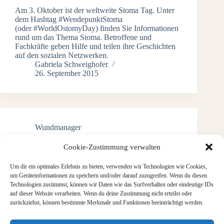
Am 3. Oktober ist der weltweite Stoma Tag. Unter
dem Hashtag #WendepunktStoma
(oder #WorldOstomyDay) finden Sie Informationen
rund um das Thema Stoma. Betroffene und
Fachkräfte geben Hilfe und teilen ihre Geschichten
auf den sozialen Netzwerken.
Gabriela Schweighofer
26. September 2015
Wundmanager
Cookie-Zustimmung verwalten
Wundmanager.pro
Ein Umbau meiner Webseite stand nun schon länger
Um dir ein optimales Erlebnis zu bieten, verwenden wir Technologien wie Cookies,
an. Aber jetzt habe ich das in Angriff genommen.
um Geräteinformationen zu speichern und/oder darauf zuzugreifen. Wenn du diesen
Mit meinem neuen Auftritt möchte ich Ihnen noch
Technologien zustimmst, können wir Daten wie das Surfverhalten oder eindeutige IDs
mehr Informationen über Wundmanagement und
auf dieser Website verarbeiten. Wenn du deine Zustimmung nicht erteilst oder
Pflege zukommen lassen. Ebenfalls sollen
zurückziehst, können bestimmte Merkmale und Funktionen beeinträchtigt werden.
Neuigkeiten über verschiedenste Themen über…
Gabriela Schweighofer