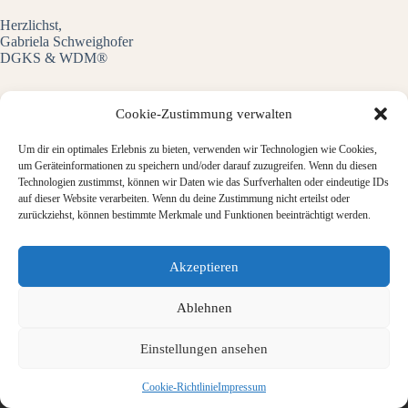
Herzlichst,
Gabriela Schweighofer
DGKS & WDM®
Cookie-Zustimmung verwalten
Schlagwörter
Um dir ein optimales Erlebnis zu bieten, verwenden wir Technologien wie Cookies,
#
wundbehandlung
#
wundmanager
um Geräteinformationen zu speichern und/oder darauf zuzugreifen. Wenn du diesen
Technologien zustimmst, können wir Daten wie das Surfverhalten oder eindeutige IDs
auf dieser Website verarbeiten. Wenn du deine Zustimmung nicht erteilst oder
zurückziehst, können bestimmte Merkmale und Funktionen beeinträchtigt werden.
Akzeptieren
Ablehnen
Einstellungen ansehen
Allgemeine Geschäftsbedingungen
Cookie-Richtlinie (EU)
Datenschutzbestimmungen
Impressum
Cookie-Richtlinie
Impressum
Copyright © 2015 - 2026 - Wundmanager.pro